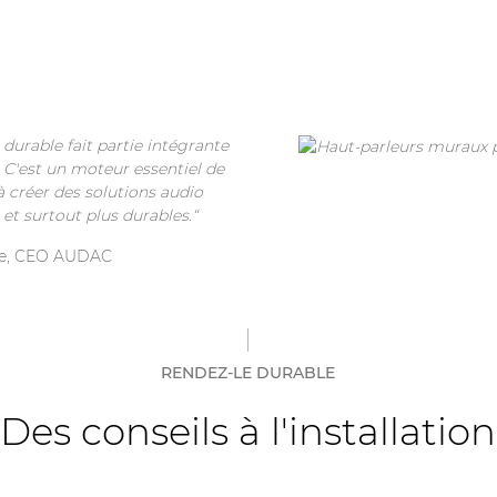
urable fait partie intégrante
. C'est un moteur essentiel de
à créer des solutions audio
 et surtout plus durables.“
de, CEO AUDAC
RENDEZ-LE DURABLE
Des conseils à l'installation