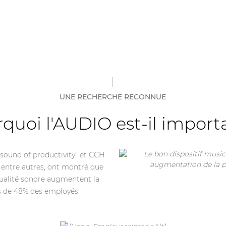
UNE RECHERCHE RECONNUE
quoi l'AUDIO est-il import
sound of productivity" et CCH
ntre autres, ont montré que
qualité sonore augmentent la
s de 48% des employés.